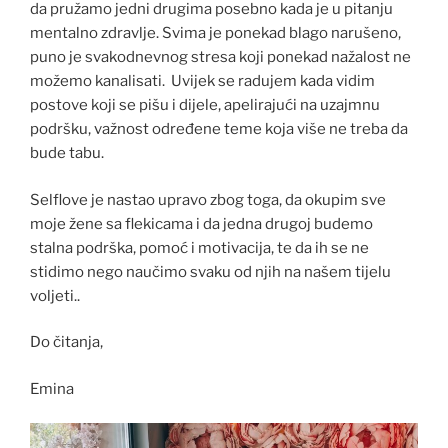
da pružamo jedni drugima posebno kada je u pitanju
mentalno zdravlje. Svima je ponekad blago narušeno,
puno je svakodnevnog stresa koji ponekad nažalost ne
možemo kanalisati. Uvijek se radujem kada vidim
postove koji se pišu i dijele, apelirajući na uzajmnu
podršku, važnost određene teme koja više ne treba da
bude tabu.
Selflove je nastao upravo zbog toga, da okupim sve
moje žene sa flekicama i da jedna drugoj budemo
stalna podrška, pomoć i motivacija, te da ih se ne
stidimo nego naučimo svaku od njih na našem tijelu
voljeti..
Do čitanja,
Emina