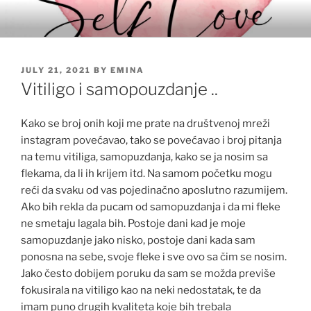
Skip
to
content
POSTED
JULY 21, 2021
BY
EMINA
ON
Vitiligo i samopouzdanje ..
Kako se broj onih koji me prate na društvenoj mreži
instagram povećavao, tako se povećavao i broj pitanja
na temu vitiliga, samopuzdanja, kako se ja nosim sa
flekama, da li ih krijem itd. Na samom početku mogu
reći da svaku od vas pojedinačno aposlutno razumijem.
Ako bih rekla da pucam od samopuzdanja i da mi fleke
ne smetaju lagala bih. Postoje dani kad je moje
samopuzdanje jako nisko, postoje dani kada sam
ponosna na sebe, svoje fleke i sve ovo sa čim se nosim.
Jako često dobijem poruku da sam se možda previše
fokusirala na vitiligo kao na neki nedostatak, te da
imam puno drugih kvaliteta koje bih trebala