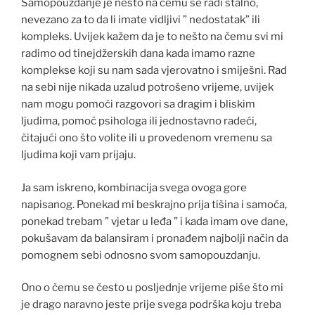
Samopouzdanje je nešto na čemu se radi stalno,
nevezano za to da li imate vidljivi ” nedostatak” ili
kompleks. Uvijek kažem da je to nešto na čemu svi mi
radimo od tinejdžerskih dana kada imamo razne
komplekse koji su nam sada vjerovatno i smiješni. Rad
na sebi nije nikada uzalud potrošeno vrijeme, uvijek
nam mogu pomoći razgovori sa dragim i bliskim
ljudima, pomoć psihologa ili jednostavno radeći,
čitajući ono što volite ili u provedenom vremenu sa
ljudima koji vam prijaju.
Ja sam iskreno, kombinacija svega ovoga gore
napisanog. Ponekad mi beskrajno prija tišina i samoća,
ponekad trebam ” vjetar u leđa ” i kada imam ove dane,
pokušavam da balansiram i pronađem najbolji način da
pomognem sebi odnosno svom samopouzdanju.
Ono o čemu se često u posljednje vrijeme piše što mi
je drago naravno jeste prije svega podrška koju treba