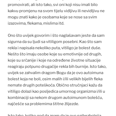
promovirati, ali isto tako, svi oni koji nisu imali bilo
kakvu promjenu na svom tijelu vidljivu ili nevidljivu ne
mogu znati kako je osobama koje se nose sa svim
izazovima, flekama, mislima itd.
Ono što uvijek govorim i što naglašavam jeste da sam
sigurna da su ljudi sa vitiligom posebni. Kao što sam
rekla i napisala nekoliko puta, vitiligo je bolest duše.
Nešto što imaju osobe koje su emotivnije od drugih,
koje su srčanije i koje na određene životne situacije
reagiraju potpuno drugačije rekla bih burnije. Isto tako,
uvijek se zahvalim dragom Bogu da je ovo autoimuna
bolest koja ne boli, osim malih i/ili velikih bijelih fleka
nemate drugih poteškoća. Obično stručnjaci kažu da
vitiligo dolazi kao posljedica umornog organizma i/ili u
kombinaciji sa nekom drugom autoimunom bolešću,
najčešće sa problemima štitne žlijezde.
Isto tako, koliko god da znam da je ovo najbezbolnija