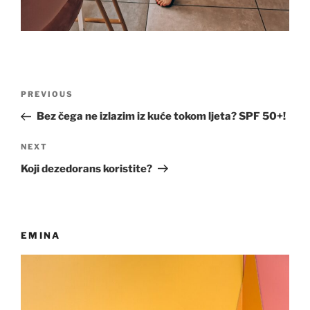
Post
Previous
PREVIOUS
navigation
Post
Bez čega ne izlazim iz kuće tokom ljeta? SPF 50+!
Next
NEXT
Post
Koji dezedorans koristite?
EMINA