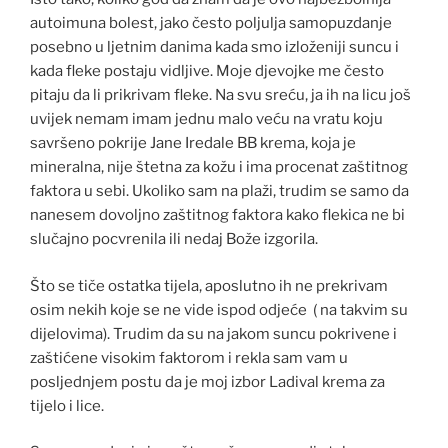
autoimuna bolest, jako često poljulja samopuzdanje
posebno u ljetnim danima kada smo izloženiji suncu i
kada fleke postaju vidljive. Moje djevojke me često
pitaju da li prikrivam fleke. Na svu sreću, ja ih na licu još
uvijek nemam imam jednu malo veću na vratu koju
savršeno pokrije Jane Iredale BB krema, koja je
mineralna, nije štetna za kožu i ima procenat zaštitnog
faktora u sebi. Ukoliko sam na plaži, trudim se samo da
nanesem dovoljno zaštitnog faktora kako flekica ne bi
slučajno pocvrenila ili nedaj Bože izgorila.
Što se tiče ostatka tijela, aposlutno ih ne prekrivam
osim nekih koje se ne vide ispod odjeće ( na takvim su
dijelovima). Trudim da su na jakom suncu pokrivene i
zaštićene visokim faktorom i rekla sam vam u
posljednjem postu da je moj izbor Ladival krema za
tijelo i lice.